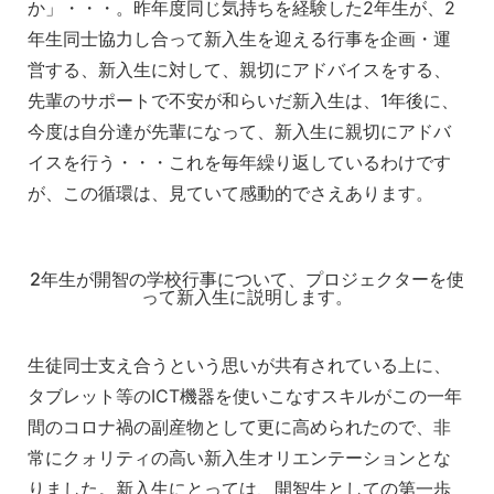
か」・・・。昨年度同じ気持ちを経験した2年生が、2
年生同士協力し合って新入生を迎える行事を企画・運
営する、新入生に対して、親切にアドバイスをする、
先輩のサポートで不安が和らいだ新入生は、1年後に、
今度は自分達が先輩になって、新入生に親切にアドバ
イスを行う・・・これを毎年繰り返しているわけです
が、この循環は、見ていて感動的でさえあります。
2年生が開智の学校行事について、プロジェクターを使
って新入生に説明します。
生徒同士支え合うという思いが共有されている上に、
タブレット等のICT機器を使いこなすスキルがこの一年
間のコロナ禍の副産物として更に高められたので、非
常にクォリティの高い新入生オリエンテーションとな
りました。新入生にとっては、開智生としての第一歩