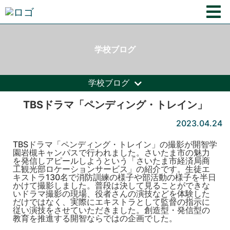
学校ブログ
学校ブログ
TBSドラマ「ペンディング・トレイン」
2023.04.24
TBSドラマ「ペンディング・トレイン」
の撮影が開智学
園岩槻キャンパスで行われました。
さいたま市の魅力
を発信しアピールしようという「
さいたま市経済局商
工観光部ロケーションサービス」の紹介です。
生徒エ
キストラ130名で消防訓練の様子や部活動の様子を半日
か
けて撮影しました。
普段は決して見ることができな
いドラマ撮影の現場、
役者さんの演技などを体験した
だけではなく、
実際にエキストラとして監督の指示に
従い演技をさせていただきま
した。創造型・
発信型の
教育を推進する開智ならではの企画でした。