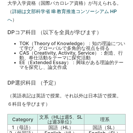
大学入学資格（国際バカロレア資格）が与えられる。
（
詳細は文部科学省 IB 教育推進コンソーシアム HP
へ
）
DPコア科目 （以下を全員が学びます）
TOK（Theory of Knowledge）：知の理論につい
て学び、グローバルで多角的な視点を得る
CAS（Creativity, Activity, Service）：創造、行
動、奉仕活動をテーマに探究活動
EE（Extended Essay）：興味がある理論的テー
マを探究し、論文作成
DP選択科目 （予定）
（英語表記は英語で授業。それ以外は日本語で授業。
６科目を学びます）
文系（HLは週5、SL
Category
理系
は週3単位）
1（母語）
国語（HL）
国語（SL）
2（外国語）
English（HL）
English（SL）