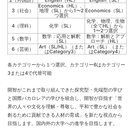
Economics（HL）、
3（社会）
地理（SL）から1〜2
Economics（SL）
つ選択
化学、物理、生物
4（理科）
化学（SL）
（全てHL）から
1〜2つ選択
数学：応用と解釈
数学：解析とアプ
5（数学）
（SL）
ローチ（HL）
Art（SL/HL）（また
Art（SL）（また
6（芸術）
はCategory3）
はCategory4）
各カテゴリーから１つ選択。カテゴリー6はカテゴリー
3または4で代替可能
開智がこれまで取り組んできた探究型・先端型の学び
と国際バカロレアの学びを統合し、開智が目指す「世
界の人々や文化を理解・尊敬し、平和で豊かな社会を
創るために貢献できる人材の育成」を新たな視点から
目指します。国内外の大学への進学を目指します。