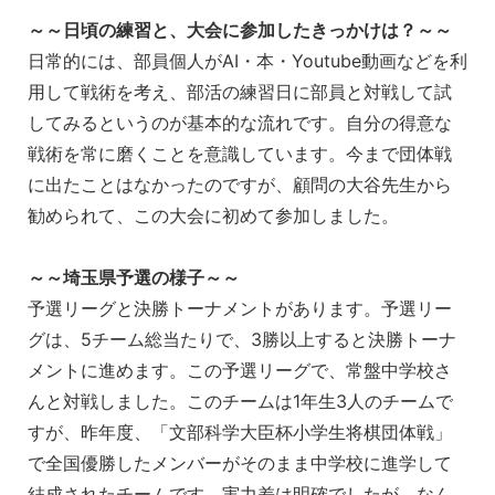
～～日頃の練習と、大会に参加したきっかけは？～～
日常的には、部員個人がAI・本・Youtube動画などを利
用して戦術を考え、部活の練習日に部員と対戦して試
してみるというのが基本的な流れです。自分の得意な
戦術を常に磨くことを意識しています。今まで団体戦
に出たことはなかったのですが、顧問の大谷先生から
勧められて、この大会に初めて参加しました。
～～埼玉県予選の様子～～
予選リーグと決勝トーナメントがあります。予選リー
グは、5チーム総当たりで、3勝以上すると決勝トーナ
メントに進めます。この予選リーグで、常盤中学校さ
んと対戦しました。このチームは1年生3人のチームで
すが、昨年度、「文部科学大臣杯小学生将棋団体戦」
で全国優勝したメンバーがそのまま中学校に進学して
結成されたチームです。実力差は明確でしたが、なん