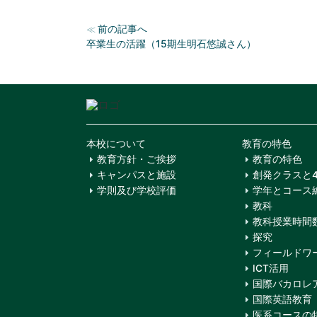
前の記事へ
≪
卒業生の活躍（15期生明石悠誠さん）
本校について
教育の特色
教育方針・ご挨拶
教育の特色
キャンパスと施設
創発クラスと
学則及び学校評価
学年とコース
教科
教科授業時間
探究
フィールドワ
ICT活用
国際バカロレア(
国際英語教育
医系コースの