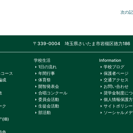
次の記
〒339-0004 埼玉県さいたま市岩槻区徳力186
学校生活
Information
1日の流れ
学校ブログ
4コース
年間行事
保護者ページ
編成
体育祭
交通アクセス
開智発表会
お問い合わせ
数
合唱コンクール
奨学金制度につ
委員会活動
個人情報保護方
ーク
生徒会活動
サイトポリシー
部活動
ソーシャルメデ
IB)
特色