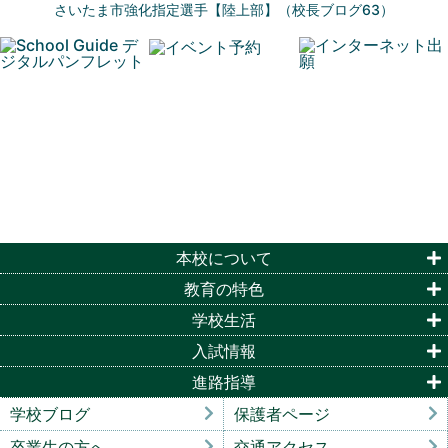
さいたま市強化指定選手【陸上部】（校長ブログ63）
本校について
教育の特色
学校生活
入試情報
進路指導
学校ブログ
保護者ページ
卒業生の方へ
交通アクセス