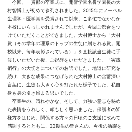
今回、一貫部の卒業式に、開智学園名誉学園長の大
村智博士が初めて参列されました。2015年にノーベル
生理学・医学賞を受賞されて以来、ご多忙でなかなか
本校にいらっしゃれませんでしたが、今回ご都合をつ
けていただくことができました。大村博士から「大村
賞（その学年の理系のトップの生徒に贈られる賞。開
校以来、毎年表彰されている）」を直接該当生徒に手
渡しいただいた後、ご祝辞をいただきました。「実践
躬行」の大切さについてのお話でした。地道に研究を
続け、大きな成果につなげられた大村博士の含蓄深い
言葉に、生徒も大きく心を打たれた様子でした。私自
身も身の引き締まる思いでした。
卒業生の、晴れやかな、そして、力強い意志を秘め
た表情をうれしく、頼もしく思いました。保護者の皆
様方をはじめ、関係する方々の日頃のご支援に改めて
感謝するとともに、22期生の皆さんの、今後の活躍を