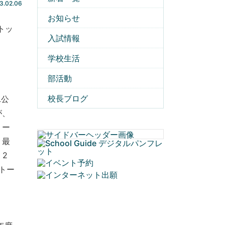
3.02.06
お知らせ
トッ
入試情報
う
学校生活
部活動
校長ブログ
L公
が、
リー
、最
2
トー