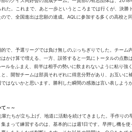
部のクイズ同好会の混成チーム。一貫部の有志団体は、2018
られた。これまで、あと一歩というところまでは行くが、決勝
ので、全国進出は悲願の達成。AQLに参加する多くの高校と
倒的で、予選リーグでは負け無しのぶっちぎりでした。チーム
数はかけ算で増える、一方、誤答すると一気にトータルの点数
ルールをふまえ、前半は相手の勢いに飲まれないように粘り強
こと、開智チームは部員それぞれに得意分野があり、お互いに
因ではないかと思います。勝利した瞬間の感激は言い表しよう
いて～～
)の先輩たちが立ち上げ、地道に活動を続けてきました。手作りの
、集まって練習するのは、基本的には週1日です。早押し機を使