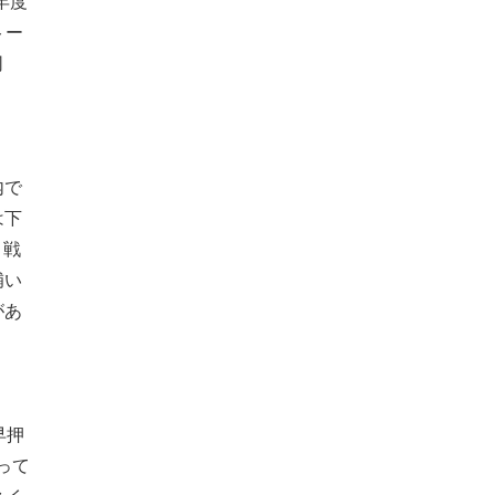
年度
トー
同
内で
は下
く戦
補い
があ
早押
って