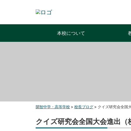
本校について
開智中学・高等学校
>
校長ブログ
>
クイズ研究会全国大
クイズ研究会全国大会進出（校