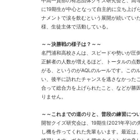
中高一貫部の有志団体クイズ研究会と、高等
に19期生が中心となって自主的に立ち上げ
ナメントで涙を飲むという展開が続いていた
様、生徒主体で活動している。
～～決勝戦の様子は？～～
名門浦和高校さんは、スピードや勢いが圧
正解者の人数が増えるほど、トータルの点
がる、というのがAQLのルールです。この
い、後半に訪れたチャンスを逃さなかった
合って総合力を上げられたこと、などが勝
りません。
～～これまでの道のりと、普段の練習につ
開智クイズ研究会は、19期生(2021年卒
し機を作ってくれた先輩もいます。最近は