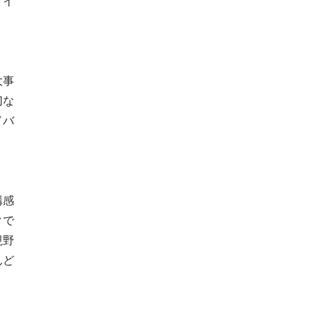
クイ
大事
切な
ドバ
構感
クで
視野
んど