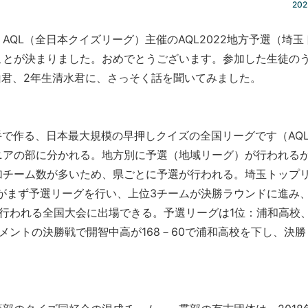
202
QL（全日本クイズリーグ）主催のAQL2022地方予選（埼玉
ことが決まりました。おめでとうございます。参加した生徒の
山君、2年生清水君に、さっそく話を聞いてみました。
手で作る、日本最大規模の早押しクイズの全国リーグです
（AQ
ニアの部に分かれる。地方別に予選（地域リーグ）が行われる
加チーム数が多いため、県ごとに予選が行われる。埼玉トップ
がまず予選リーグを行い、上位3チームが決勝ラウンドに進み
行われる全国大会に出場できる。予選リーグは1位：浦和高校、
メントの決勝戦で開智中高が168－60で浦和高校を下し、決勝