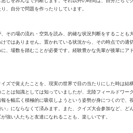
し悪しをみんなで判断します。それ以外の時間は、自分たちで
たり、自分で問題を作ったりしています。
が、その場の流れ・空気を読み、的確な状況判断をすることも
わけではありません。置かれている状況から、その時点での適
めに、場数を踏むことが必要です。経験豊かな先輩が後輩にア
クイズで覚えたことを、現実の世界で目の当たりにした時は結
のことは知識としては知っていましたが、北陸フィールドワー
情報を幅広く積極的に吸収しようという姿勢が身につくので、
嫌い」にならなくて済みます。また、クイズ大会参加など、ど
ズが強い人たちと友達になれることも、楽しいです。