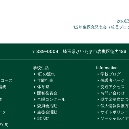
次の記
1）
1,2年生探究発表会（校長ブログ
〒339-0004 埼玉県さいたま市岩槻区徳力186
学校生活
Information
1日の流れ
学校ブログ
4コース
年間行事
保護者ページ
編成
体育祭
交通アクセス
開智発表会
お問い合わせ
数
合唱コンクール
奨学金制度につ
委員会活動
個人情報保護方
ーク
生徒会活動
サイトポリシー
部活動
ソーシャルメデ
IB)