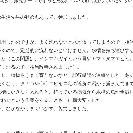
聞き、探究テーマでずっと魚類について取り組んでいたくらい
生澤先生の勧めもあって、参加しました。
用したのですが、よく洗わないと水が濁ってしまうので、相
つくので、定期的に洗わないといけません。水槽を持ち運びす
した（この問題は、イシマキガイという貝やヤマトヌマエビと
てくれるので、相当改善されました）。
し、植物もうまく育たないなど、試行錯誤の連続でした。あ
たくなり、タナゴや〇〇エビを自宅の近所の沼から捕まえてき
水槽にいきなり入れると、持っている病気から水槽の魚が全滅
合わせという作業をすることも、結構大変でした。
、なかなかうまくいかず、苦労しました。