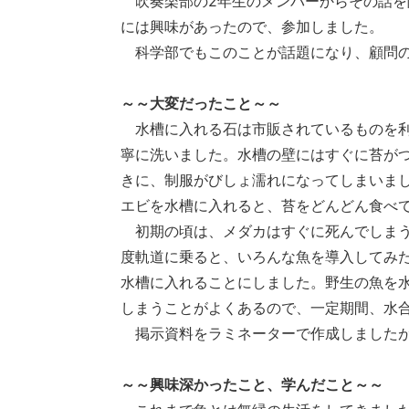
吹奏楽部の2年生のメンバーからその話を
には興味があったので、参加しました。
科学部でもこのことが話題になり、顧問の
～～大変だったこと～～
水槽に入れる石は市販されているものを利
寧に洗いました。水槽の壁にはすぐに苔が
きに、制服がびしょ濡れになってしまいま
エビを水槽に入れると、苔をどんどん食べ
初期の頃は、メダカはすぐに死んでしまう
度軌道に乗ると、いろんな魚を導入してみ
水槽に入れることにしました。野生の魚を
しまうことがよくあるので、一定期間、水
掲示資料をラミネーターで作成しましたが
～～興味深かったこと、学んだこと～～