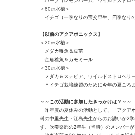
ハーブ（レモンバーム、ワイルドストロベ
＜60㎝水槽＞
イチゴ（一季なりの宝交早生、四季なりの
【以前のアクアポニックス】
＜20㎝水槽＞
メダカ稚魚＆豆苗
金魚稚魚＆カモミール
＜30㎝水槽＞
メダカ＆ステビア、ワイルドストロベリ
＊イチゴ栽培練習のために今年の夏ごろ
～～この活動に参加したきっかけは？～～
昨年度の夏休みの活動として、「アクアポ
科の中里先生・江島先生からのお誘いが2
ず、吹奏楽部の2年生（当時）のメンバー