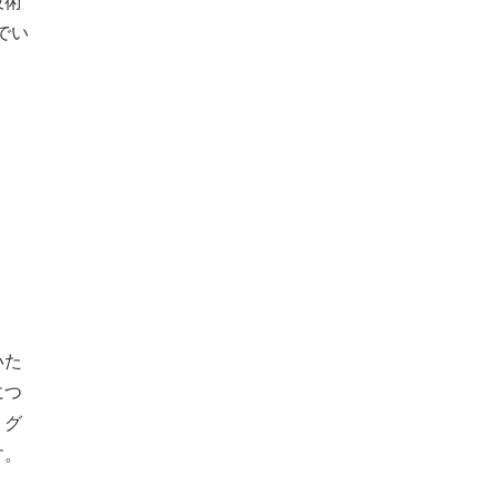
技術
でい
いた
につ
りグ
す。