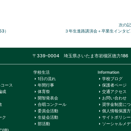
次の記
53）
３年生進路講演会＋卒業生インタ
〒339-0004 埼玉県さいたま市岩槻区徳力186
学校生活
Information
1日の流れ
学校ブログ
4コース
年間行事
保護者ページ
編成
体育祭
交通アクセス
開智発表会
お問い合わせ
数
合唱コンクール
奨学金制度につ
委員会活動
個人情報保護方
ーク
生徒会活動
サイトポリシー
部活動
ソーシャルメデ
IB)