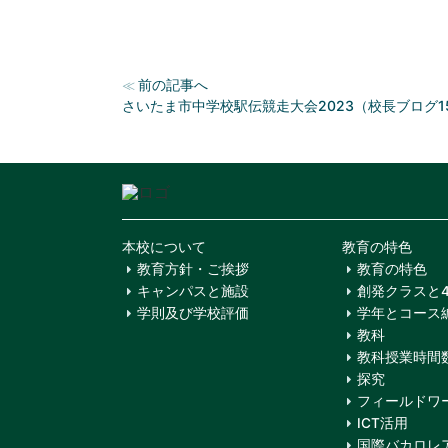
前の記事へ
≪
さいたま市中学校駅伝競走大会2023（校長ブログ1
本校について
教育の特色
教育方針・ご挨拶
教育の特色
キャンパスと施設
創発クラスと
学則及び学校評価
学年とコース
教科
教科授業時間
探究
フィールドワ
ICT活用
国際バカロレア(