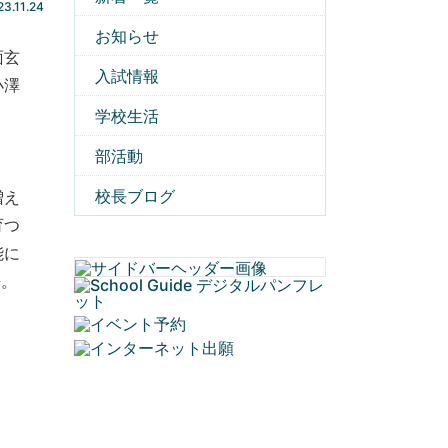
23.11.24
お知らせ
面玄
入試情報
小澤
学校生活
部活動
校長ブログ
増え
育つ
能に
語。