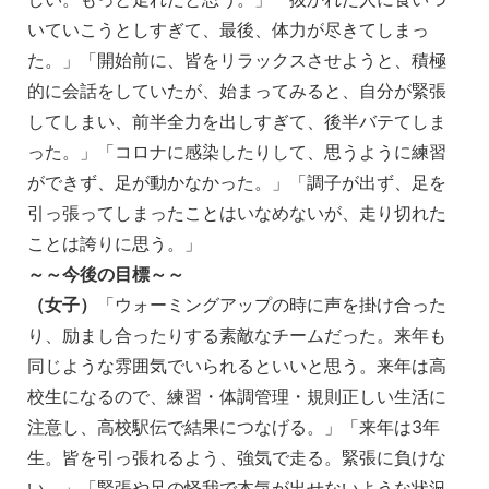
いていこうとしすぎて、最後、体力が尽きてしまっ
た。」「開始前に、皆をリラックスさせようと、積極
的に会話をしていたが、始まってみると、自分が緊張
してしまい、前半全力を出しすぎて、後半バテてしま
った。」「コロナに感染したりして、思うように練習
ができず、足が動かなかった。」「調子が出ず、足を
引っ張ってしまったことはいなめないが、走り切れた
ことは誇りに思う。」
～～今後の目標～～
（女子）
「ウォーミングアップの時に声を掛け合った
り、励まし合ったりする素敵なチームだった。来年も
同じような雰囲気でいられるといいと思う。来年は高
校生になるので、練習・体調管理・規則正しい生活に
注意し、高校駅伝で結果につなげる。」「来年は3年
生。皆を引っ張れるよう、強気で走る。緊張に負けな
い。」「緊張や足の怪我で本気が出せないような状況