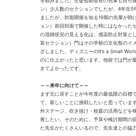
を頼みました。生徒会副会長の先輩も自ら
ン）少人数のセクションでしたが、4年生5
ましたが、対面開催を知る19期の先輩が助
ョン）前回対面で開催した時にはなかったセ
の混雑状況の見える化は、感染防止対策と
装セクション）門はその学校の文化祭のイ
ざしました。ディズニーのIt’s a Smal
のに仕上がったと思います。他校では門が
きてよかったです。
～～来年に向けて～～
まず元に戻すことが今年度の最低限の目標
て、新しいことに挑戦したいと思っていま
外ステージ、吹き抜け・校庭の活用などを
善したい。そのために、予算や検討期間の
た先生がたくさんいるので、先生達との協