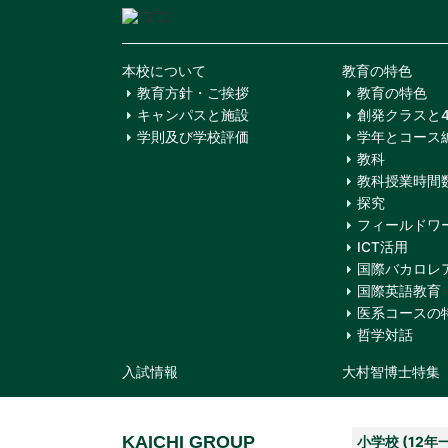
本校について
教育の特色
教育方針・ご挨拶
教育の特色
キャンパスと施設
創発クラスと
学則及び学校評価
学年とコース
教科
教科授業時間
探究
フィールドワ
ICT活用
国際バカロレア(
国際英語教育
医系コースの
哲学対話
入試情報
大村智博士特集
KAICHI GROUP
小学校 (12年