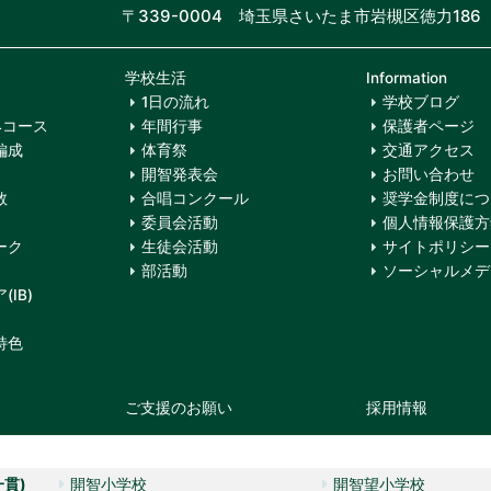
〒339-0004 埼玉県さいたま市岩槻区徳力186
学校生活
Information
1日の流れ
学校ブログ
4コース
年間行事
保護者ページ
編成
体育祭
交通アクセス
開智発表会
お問い合わせ
数
合唱コンクール
奨学金制度につ
委員会活動
個人情報保護方
ーク
生徒会活動
サイトポリシー
部活動
ソーシャルメデ
IB)
特色
ご支援のお願い
採用情報
一貫)
開智小学校
開智望小学校