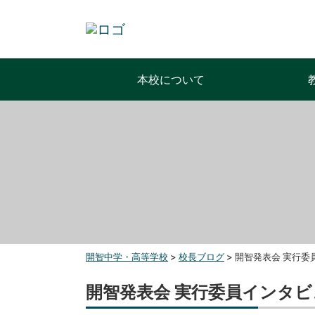
本校について
開智中学・高等学校
>
校長ブログ
>
開智発表会 実行委
開智発表会 実行委員インタ