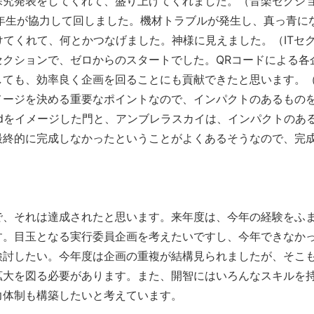
探究発表をしてくれて、盛り上げてくれました。（音楽セクシ
年生が協力して回しました。機材トラブルが発生し、真っ青に
けてくれて、何とかつなげました。神様に見えました。（ITセ
クションで、ゼロからのスタートでした。QRコードによる各
しても、効率良く企画を回ることにも貢献できたと思います。
メージを決める重要なポイントなので、インパクトのあるもの
l Worldをイメージした門と、アンブレラスカイは、インパクトのあ
最終的に完成しなかったということがよくあるそうなので、完
で、それは達成されたと思います。来年度は、今年の経験をふ
す。目玉となる実行委員企画を考えたいですし、今年できなか
検討したい。今年度は企画の重複が結構見られましたが、そこ
拡大を図る必要があります。また、開智にはいろんなスキルを
力体制も構築したいと考えています。