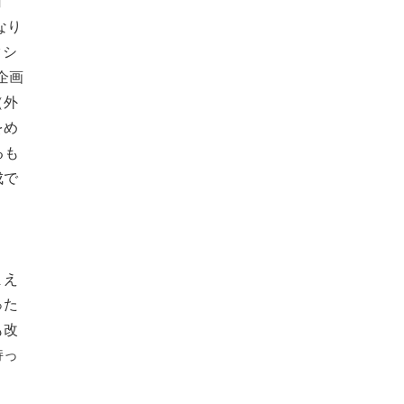
ョ
なり
クシ
企画
（外
をめ
るも
成で
まえ
った
も改
持っ