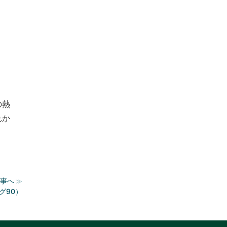
の熱
れか
事へ
≫
グ90）