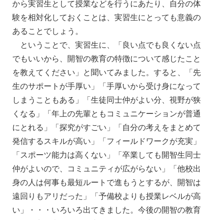
から実習生として授業などを行うにあたり、自分の体
験を相対化しておくことは、実習生にとっても意義の
あることでしょう。
ということで、実習生に、「良い点でも良くない点
でもいいから、開智の教育の特徴について感じたこと
を教えてください」と聞いてみました。すると、「先
生のサポートが手厚い」「手厚いから受け身になって
しまうこともある」「生徒同士仲がよい分、視野が狭
くなる」「年上の先輩ともコミュニケーションが普通
にとれる」「探究がすごい」「自分の考えをまとめて
発信するスキルが高い」「フィールドワークが充実」
「スポーツ能力は高くない」「卒業しても開智生同士
仲がよいので、コミュニティが広がらない」「他校出
身の人は何事も最短ルートで進もうとするが、開智は
遠回りもアリだった」「予備校よりも授業レベルが高
い」・・・いろいろ出てきました。今後の開智の教育